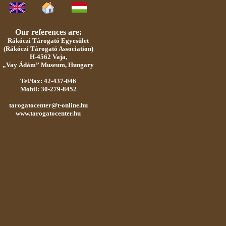
Our references are:
Rákóczi Tárogató Egyesület
(Rákóczi Tárogató Association)
H-4562 Vaja,
„Vay Ádám” Museum, Hungary
Tel/fax: 42-437-046
Mobil: 30-279-8452
tarogatocenter@t-online.hu
www.tarogatocenter.hu