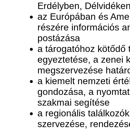
Erdélyben, Délvidéken
az Európában és Amer
részére információs a
postázása
a tárogatóhoz kötődő
egyeztetése, a zenei
megszervezése határo
a kiemelt nemzeti ért
gondozása, a nyomtato
szakmai segítése
a regionális találkoz
szervezése, rendezés