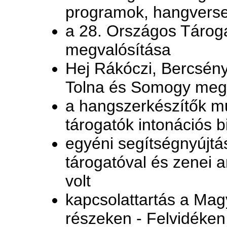
programok, hangvers
a 28. Országos Tárog
megvalósítása
Hej Rákóczi, Bercsény
Tolna és Somogy megy
a hangszerkészítők m
tárogatók intonációs 
egyéni segítségnyújt
tárogatóval és zenei 
volt
kapcsolattartás a Mag
részeken - Felvidéken