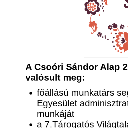
A Csoóri Sándor Alap 2
valósult meg:
főállású munkatárs se
Egyesület adminisztra
munkáját
a 7.Tárogatós Világtal