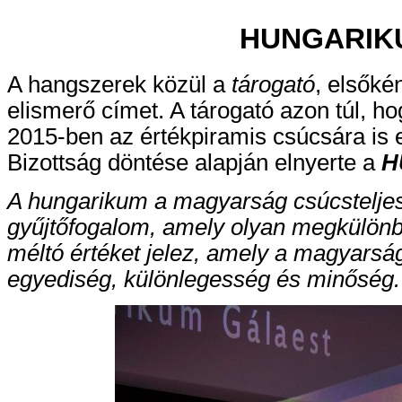
HUNGARIK
A hangszerek közül a
tárogató
, elsőké
elismerő címet. A tárogató azon túl, ho
2015-ben az értékpiramis csúcsára is e
Bizottság döntése alapján elnyerte a
H
A hungarikum a magyarság csúcsteljes
gyűjtőfogalom, amely olyan megkülönb
méltó értéket jelez, amely a magyarság
egyediség, különlegesség és minőség.