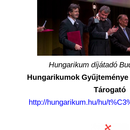
Hungarikum díjátadó Bu
Hungarikumok Gyűjteménye –
Tárogató
http://hungarikum.hu/hu/t%