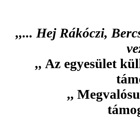
,,... Hej Rákóczi, Ber
vez
,,
Az egyesület kü
tám
,, Megvalós
támog