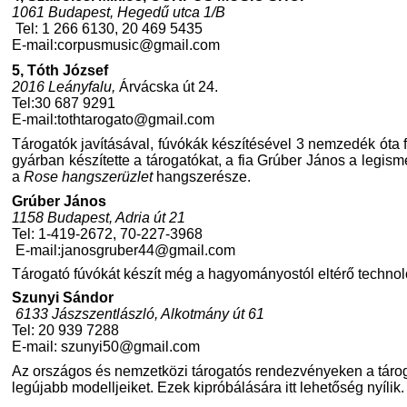
1061 Budapest, Hegedű utca 1/B
Tel: 1 266 6130, 20 469 5435
E-mail:
corpusmusic@gmail.com
5, Tóth József
2016 Leányfalu,
Árvácska út 24.
Tel:30 687 9291
E-mail:
tothtarogato@gmail.com
Tárogatók javításával, fúvókák készítésével 3 nemzedék óta 
gyárban készítette a tárogatókat, a fia Grúber János a legisme
a
Rose hangszerüzlet
hangszerésze.
Grúber János
1158 Budapest, Adria út 21
Tel: 1-419-2672, 70-227-3968
E-mail:
janosgruber44@gmail.com
Tárogató fúvókát készít még a hagyományostól eltérő technol
Szunyi Sándor
6133 Jászszentlászló, Alkotmány út 61
Tel: 20 939 7288
E-mail:
szunyi50@gmail.com
Az országos és nemzetközi tárogatós rendezvényeken a táro
legújabb modelljeiket. Ezek kipróbálására itt lehetőség nyílik.