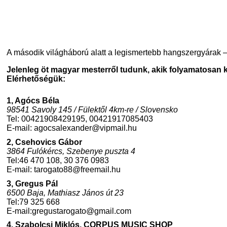
A második világháború alatt a legismertebb hangszergyárak –
Jelenleg öt magyar mesterről tudunk, akik folyamatosan k
Elérhetőségük:
1, Agócs Béla
98541 Savoly 145 / Fülektől 4km-re / Slovensko
Tel: 00421908429195, 00421917085403
E-mail:
agocsalexander@vipmail.hu
2, Csehovics Gábor
3864 Fulókércs, Szebenye puszta 4
Tel:46 470 108, 30 376 0983
E-mail:
tarogato88@freemail.hu
3, Gregus Pál
6500 Baja, Mathiasz János út 23
Tel:79 325 668
E-mail:
gregustarogato@gmail.com
4, Szabolcsi Miklós, CORPUS MUSIC SHOP