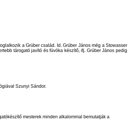
foglalkozik a Grúber család. Id. Grúber János még a Stowasser
rtebb tárogató javító és fúvóka készítő, ifj. Grúber János pedig
ógiával Szunyi Sándor.
gatókészítő mesterek minden alkalommal bemutatják a