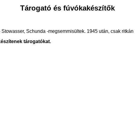
Tárogató és fúvókakészítők
 Stowasser, Schunda -megsemmisültek. 1945 után, csak ritkán k
észítenek tárogatókat.