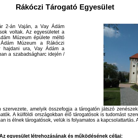
Rákóczi Tárogató Egyesület
uár 2-án Vaján, a Vay Ádám
sok voltak. Az egyesületet a
 Ádám Múzeum épülete méltó
Vay Ádám Múzeum a Rákóczi
ly hajdani ura, Vay Ádám a
yban a szabadságharc idején /
szervezete, amelyik összefogja a tárogatón játszó zenészeke
tók. A külföldi országokban élő tárogatósok is tudomást sze
ban is élnek tárogatósok, velük is folyamatos a kapcsolattartás
Az egyesület létrehozásának és működésének céljai: