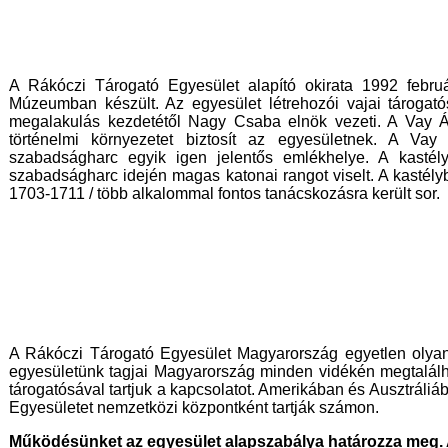
A Rákóczi Tárogató Egyesület alapító okirata 1992 febr
Múzeumban készült. Az egyesület létrehozói vajai tárogató
megalakulás kezdetétől Nagy Csaba elnök vezeti. A Vay
történelmi környezetet biztosít az egyesületnek. A 
szabadságharc egyik igen jelentős emlékhelye. A kasté
szabadságharc idején magas katonai rangot viselt. A kastél
1703-1711 / több alkalommal fontos tanácskozásra került sor.
A Rákóczi Tárogató Egyesület Magyarország egyetlen olyan 
egyesületünk tagjai Magyarország minden vidékén megtalálha
tárogatósával tartjuk a kapcsolatot. Amerikában és Ausztráliá
Egyesületet nemzetközi központként tartják számon.
Működésünket az egyesület alapszabálya határozza meg. 