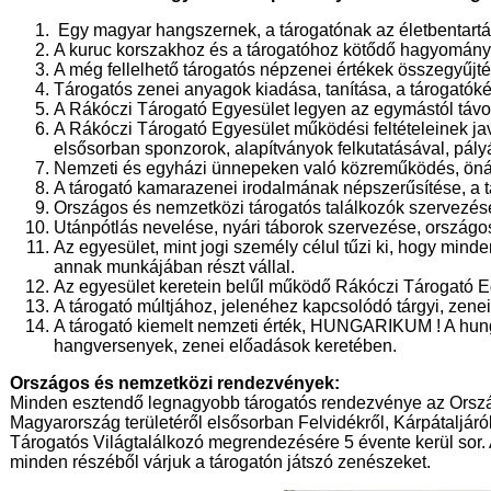
Egy magyar hangszernek, a tárogatónak az életbentartása
A kuruc korszakhoz és a tárogatóhoz kötődő hagyományok
A még fellelhető tárogatós népzenei értékek összegyűjté
Tárogatós zenei anyagok kiadása, tanítása, a tárogatók
A Rákóczi Tárogató Egyesület legyen az egymástól távol
A Rákóczi Tárogató Egyesület működési feltételeinek javí
elsősorban sponzorok, alapítványok felkutatásával, pály
Nemzeti és egyházi ünnepeken való közreműködés, öná
A tárogató kamarazenei irodalmának népszerűsítése, a t
Országos és nemzetközi tárogatós találkozók szervezés
Utánpótlás nevelése, nyári táborok szervezése, ország
Az egyesület, mint jogi személy célul tűzi ki, hogy mi
annak munkájában részt vállal.
Az egyesület keretein belűl működő Rákóczi Tárogató Egy
A tárogató múltjához, jelenéhez kapcsolódó tárgyi, zen
A tárogató kiemelt nemzeti érték, HUNGARIKUM ! A hung
hangversenyek, zenei előadások keretében.
Országos és nemzetközi rendezvények:
Minden esztendő legnagyobb tárogatós rendezvénye az Ország
Magyarország területéről elsősorban Felvidékről, Kárpátaljáró
Tárogatós Világtalálkozó megrendezésére 5 évente kerül sor. 
minden részéből várjuk a tárogatón játszó zenészeket.