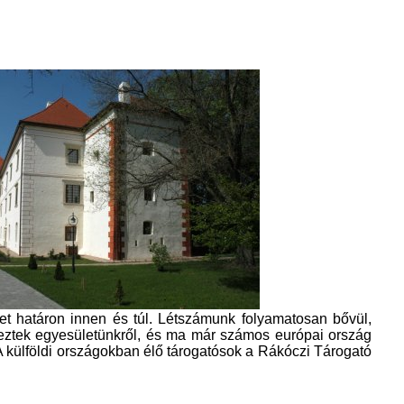
t határon innen és túl. Létszámunk folyamatosan bővül,
reztek egyesületünkről, és ma már számos európai ország
. A külföldi országokban élő tárogatósok a Rákóczi Tárogató