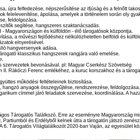
, újra felfedezése, népszerűsítése az ifjúság és a felnőtt lako
 felelevenítése, ápolása, amelyek a történelem során oly gya
se, feldolgozása.
észítők segítése, hangszeres szaktanácsadás.
 - Magyarországon és külföldön - élő tárogatósok központja.
tása, a művészi fejlődéshez nélkülözhetetlen belföldi és külföl
ázatok elnyerésével.
lló hangversenyek adása.
árogató klasszikus hangszerek rangjára való emelése.
e.
os szervezetek bevonásával. pl: Magyar Cserkész Szövetség
nden II. Rákóczi Ferenc emlékéhez, a kuruc korszakhoz és a tá
üttes működési feltételeinek biztosítása.
ei, hangzó anyagok összegyűjtése, rendszerezése, feldolgozása.
arikum címmel járó feladatok szervezése, koordinálása. A haz
os Tárogatós Találkozó. Erre az eseményre Magyarország mind
l, Partiumból és Erdélyből kelnek útra a tárogatón játszó zenész
A 6. Tárogatós Világtalálkozót 2020-ban Vaján, az egyesület kö