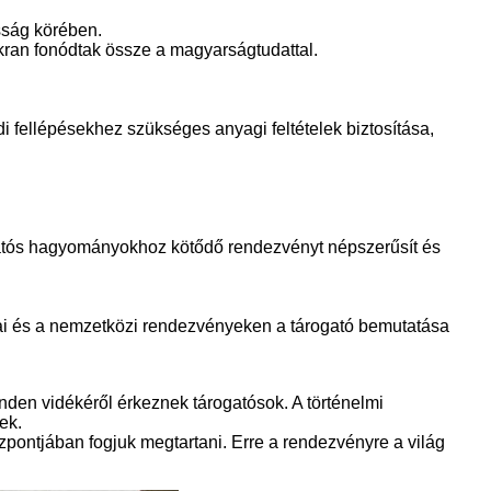
sság körében.
kran fonódtak össze a magyarságtudattal.
di fellépésekhez szükséges anyagi feltételek biztosítása,
rogatós hagyományokhoz kötődő rendezvényt népszerűsít és
ai és a nemzetközi rendezvényeken a tárogató bemutatása
en vidékéről érkeznek tárogatósok. A történelmi
ek.
zpontjában fogjuk megtartani. Erre a rendezvényre a világ